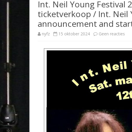
Int. Neil Young Festival
OVERNACHTEN
ticketverkoop / Int. Neil
TICKETS BESTELLEN
announcement and start 
op
nyfz
15 oktober 2024
Geen reacties
Int.
Neil
You
Fest
202
Aan
en
star
tic